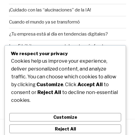
¡Cuidado con las “alucinaciones” de la IA!
Cuando el mundo ya se transformó
¿Tu empresa está al día en tendencias digitales?
Los 5 hábitos para ser mentalmente más fuertes y
exitosos.
We respect your privacy
Cookies help us improve your experience,
Bienvenidos!
deliver personalized content, and analyze
traffic. You can choose which cookies to allow
by clicking
Customize
. Click
Accept All
to
RECENT COMMENTS
consent or
Reject All
to decline non-essential
cookies.
Customize
Reject All
Manuel
Manuel