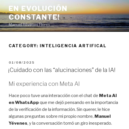
Skip
EN EVOLUCIÓN
to
CONSTANTE!
content
Manuel Yévenes Flores
CATEGORY:
INTELIGENCIA ARTIFICAL
POSTED
01/08/2025
ON
¡Cuidado con las “alucinaciones” de la IA!
Mi experiencia con Meta AI
Hace poco tuve una interacción con el chat de
Meta AI
en WhatsApp
que me dejó pensando en la importancia
de la verificación de la información. Sin querer, le hice
algunas preguntas sobre mi propio nombre,
Manuel
Yévenes
, y la conversación tomó un giro inesperado.