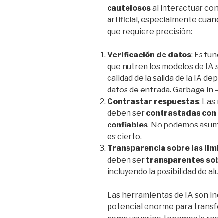
cautelosos
al interactuar con
artificial, especialmente cuan
que requiere precisión:
Verificación de datos
: Es fu
que nutren los modelos de IA
calidad de la salida de la IA d
datos de entrada. Garbage in 
Contrastar respuestas
: Las
deben ser
contrastadas con 
confiables
. No podemos asumi
es cierto.
Transparencia sobre las lim
deben ser
transparentes sob
incluyendo la posibilidad de al
Las herramientas de IA son i
potencial enorme para transf