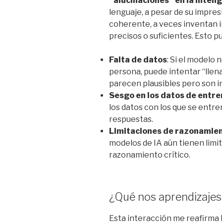
“alucinaciones” en la intelig
lenguaje, a pesar de su impre
coherente, a veces inventan 
precisos o suficientes. Esto p
Falta de datos
: Si el modelo
persona, puede intentar “llen
parecen plausibles pero son i
Sesgo en los datos de entr
los datos con los que se entre
respuestas.
Limitaciones de razonamie
modelos de IA aún tienen limi
razonamiento crítico.
¿Qué nos aprendizajes 
Esta interacción me reafirma 