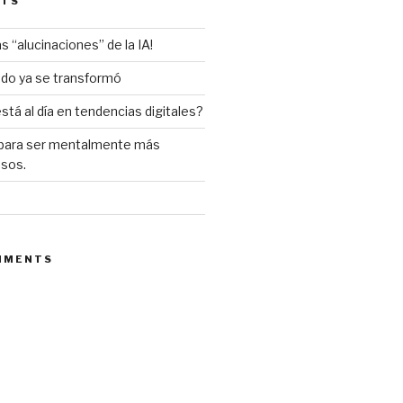
STS
s “alucinaciones” de la IA!
do ya se transformó
tá al día en tendencias digitales?
 para ser mentalmente más
osos.
MMENTS