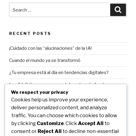
Search
Searc
for:
RECENT POSTS
¡Cuidado con las “alucinaciones” de la IA!
Cuando el mundo ya se transformó
¿Tu empresa está al día en tendencias digitales?
Los 5 hábitos para ser mentalmente más fuertes y
exitosos.
We respect your privacy
Cookies help us improve your experience,
Bienvenidos!
deliver personalized content, and analyze
traffic. You can choose which cookies to allow
by clicking
Customize
. Click
Accept All
to
RECENT COMMENTS
consent or
Reject All
to decline non-essential