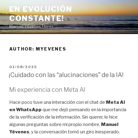
Skip
EN EVOLUCIÓN
to
CONSTANTE!
content
Manuel Yévenes Flores
AUTHOR:
MYEVENES
POSTED
01/08/2025
ON
¡Cuidado con las “alucinaciones” de la IA!
Mi experiencia con Meta AI
Hace poco tuve una interacción con el chat de
Meta AI
en WhatsApp
que me dejó pensando en la importancia
de la verificación de la información. Sin querer, le hice
algunas preguntas sobre mi propio nombre,
Manuel
Yévenes
, y la conversación tomó un giro inesperado.