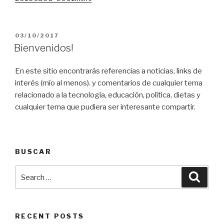
POSTED
03/10/2017
ON
Bienvenidos!
En este sitio encontrarás referencias a noticias, links de
interés (mío al menos). y comentarios de cualquier tema
relacionado a la tecnología, educación, política, dietas y
cualquier tema que pudiera ser interesante compartir.
BUSCAR
Search
Searc
for:
RECENT POSTS