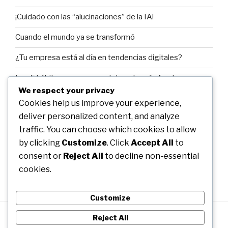
¡Cuidado con las “alucinaciones” de la IA!
Cuando el mundo ya se transformó
¿Tu empresa está al día en tendencias digitales?
Los 5 hábitos para ser mentalmente más fuertes y
exitosos.
We respect your privacy
Cookies help us improve your experience,
Bienvenidos!
deliver personalized content, and analyze
traffic. You can choose which cookies to allow
by clicking
Customize
. Click
Accept All
to
RECENT COMMENTS
consent or
Reject All
to decline non-essential
cookies.
Customize
Reject All
Manuel
Manuel