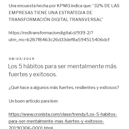
Una encuesta hecha por KPMG indica que: “32% DE LAS
EMPRESAS TIENE UNA ESTRATEGIA DE
TRANSFORMACIÓN DIGITAL TRANSVERSAL”
https://redtransformaciondigital.cl/939-2/?
utm_mc=b287f8463c26d33def8a594515406dcf
POSTED
08/03/2019
ON
Los 5 hábitos para ser mentalmente más
fuertes y exitosos.
¿Qué hace a algunos más fuertes, resilientes y exitosos?
Un buen artículo para leer.
https://www.cronista.com/clase/trendy/Los-5-habitos-
para-ser-mentalmente-mas-fuertes-y-exitosos-
20190306-0001.html